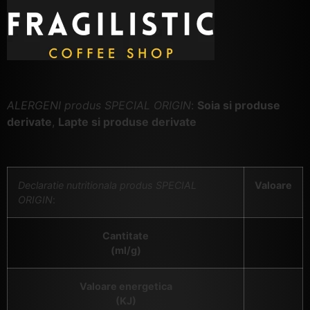
ALERGENI produs SPECIAL ORIGIN
:
Soia si produse
derivate
,
Lapte si produse derivate
Declaratie nutritionala produs SPECIAL
Valoare
ORIGIN
:
Cantitate
(ml/g)
Valoare energetica
(KJ)