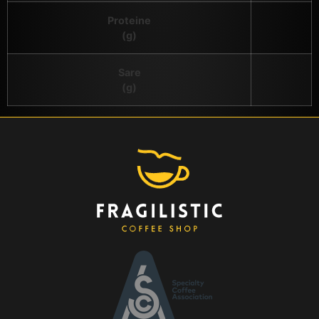
Proteine
(g)
Sare
(g)