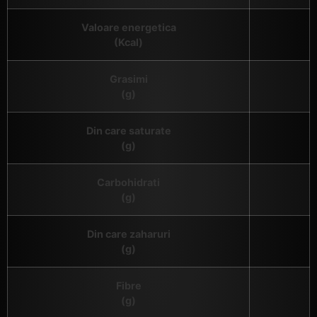
Valoare energetica
(Kcal)
Grasimi
(g)
Din care saturate
(g)
Carbohidrati
(g)
Din care zaharuri
(g)
Fibre
(g)