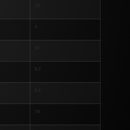
7.2
4
10
9.2
0.2
7.6