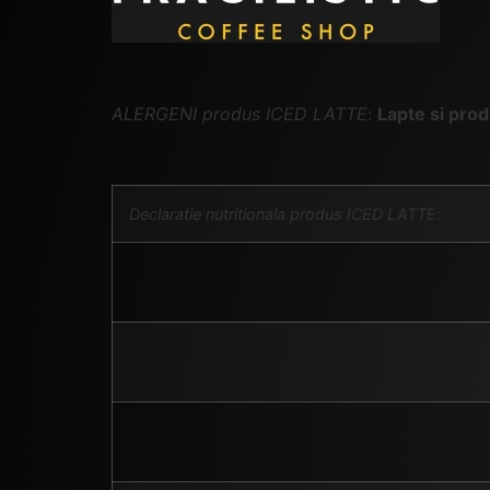
ALERGENI produs ICED LATTE
:
Lapte si pro
Declaratie nutritionala produs ICED LATTE
: