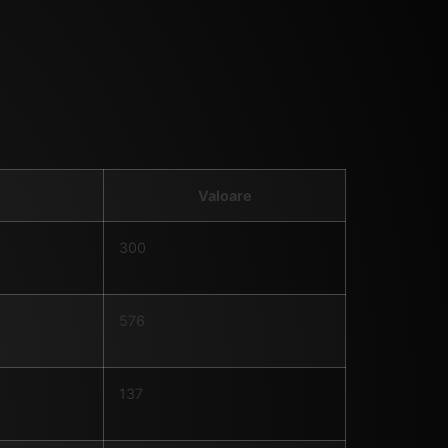
Valoare
300
576
137