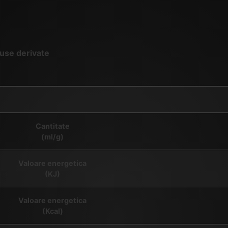
duse derivate
Cantitate
(ml/g)
Valoare energetica
(KJ)
Valoare energetica
(Kcal)