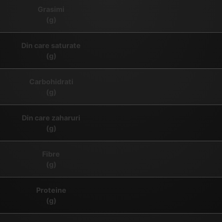
Grasimi
(g)
Din care saturate
(g)
Carbohidrati
(g)
Din care zaharuri
(g)
Fibre
(g)
Proteine
(g)