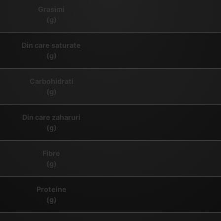
Grasimi
(g)
Din care saturate
(g)
Carbohidrati
(g)
Din care zaharuri
(g)
Fibre
(g)
Proteine
(g)