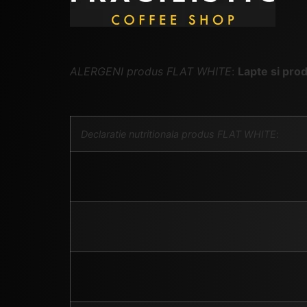
ALERGENI produs FLAT WHITE
:
Lapte si pro
Declaratie nutritionala produs FLAT WHITE
: