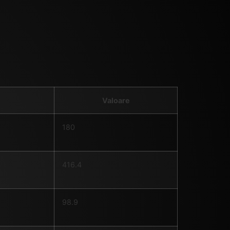
Valoare
180
416.4
98.9