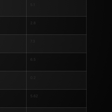
5.1
2.8
7.3
6.5
0.2
5.62