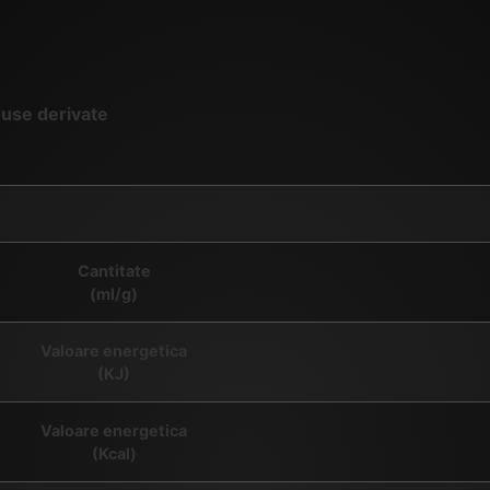
duse derivate
Cantitate
(ml/g)
Valoare energetica
(KJ)
Valoare energetica
(Kcal)