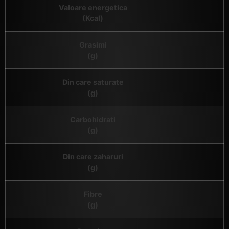
Valoare energetica
(Kcal)
Grasimi
(g)
Din care saturate
(g)
Carbohidrati
(g)
Din care zaharuri
(g)
Fibre
(g)