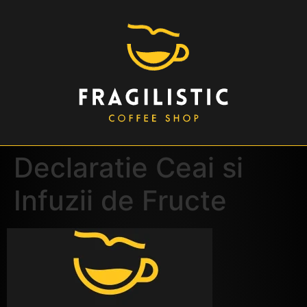
Declaratie Ceai si
Infuzii de Fructe