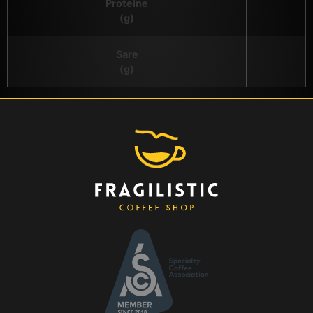
Proteine
(g)
Sare
(g)