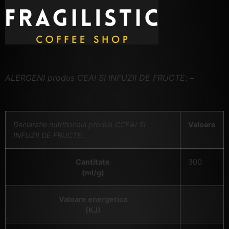
ALERGENI produs CEAI SI INFUZII DE FRUCTE
:
–
Declaratie nutritionala produs CCEAI SI
Valoare
INFUZII DE FRUCTE
:
Cantitate
300
(ml/g)
Valoare energetica
(KJ)